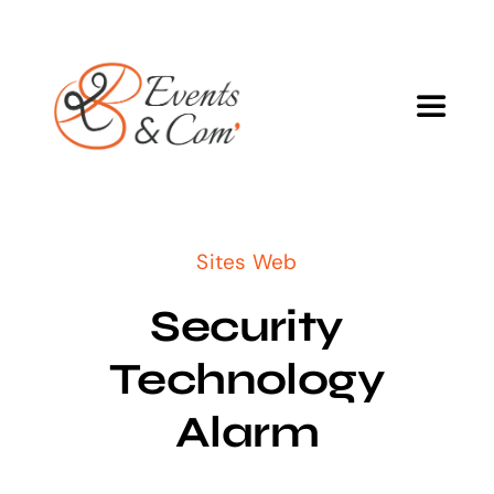
Passer
au
contenu
Toggle
Navigat
Agence
Sites Web
Services
Security
Projets
Technology
Blog
Alarm