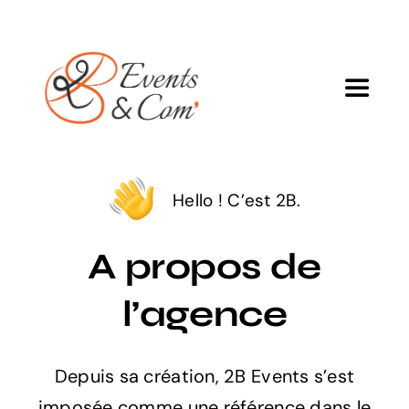
Passer
au
contenu
Toggle
Navigat
Agence
Hello ! C’est 2B.
Services
A propos de
Projets
l’agence
Blog
Depuis sa création, 2B Events s’est
imposée comme une référence dans le