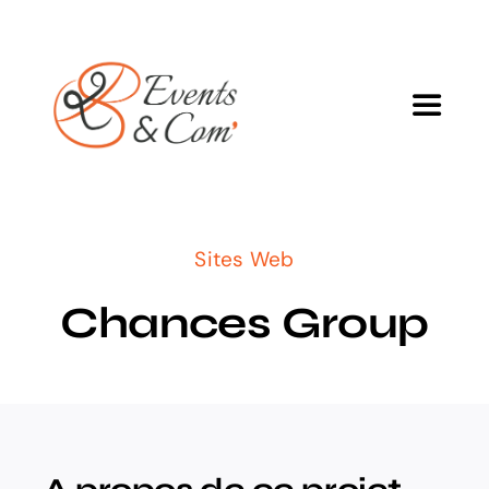
Passer
au
contenu
Toggle
Navigat
Agence
Sites Web
Services
Chances Group
Projets
Blog