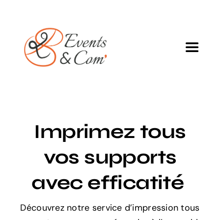
Passer
au
contenu
Toggle
Navigat
Agence
Services
Imprimez tous
Projets
vos supports
avec efficatité
Blog
Découvrez notre service d’impression tous